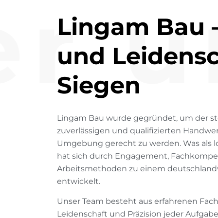
r u
L
i
n
g
a
m
B
a
u
u
n
d
L
e
i
d
e
n
s
S
i
e
g
e
n
Lingam Bau wurde gegründet, um der s
zuverlässigen und qualifizierten Handwe
Umgebung gerecht zu werden. Was als 
hat sich durch Engagement, Fachkomp
Arbeitsmethoden zu einem deutschlandwe
entwickelt.
Unser Team besteht aus erfahrenen Fachk
Leidenschaft und Präzision jeder Aufgab