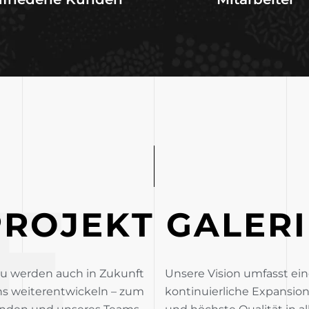
E
P
R
O
J
E
K
T
G
A
L
E
R
I
u werden auch in Zukunft
Unsere Vision umfasst ei
s weiterentwickeln – zum
kontinuierliche Expansion,