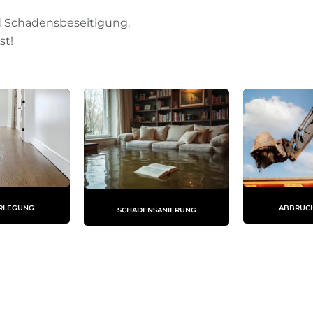
d Schadensbeseitigung.
st!
RLEGUNG
ABBRUC
SCHADENSANIERUNG