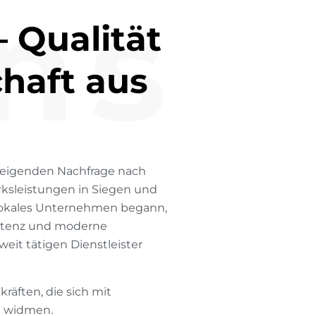
ns
–
Q
u
a
l
i
t
ä
t
c
h
a
f
t
a
u
s
teigenden Nachfrage nach
rksleistungen in Siegen und
lokales Unternehmen begann,
etenz und moderne
it tätigen Dienstleister
räften, die sich mit
e widmen.