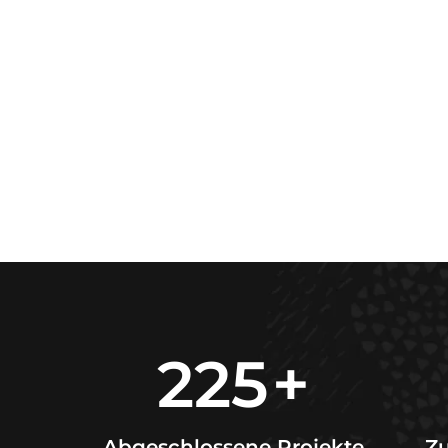
225
+
Abgeschlossene Projekte
Z