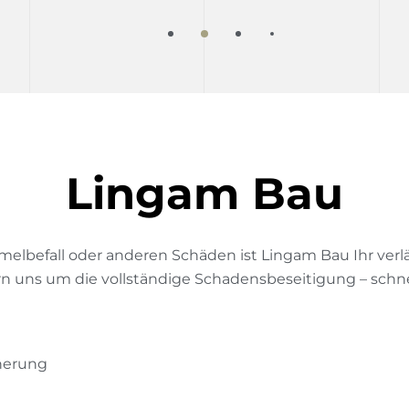
L
i
n
g
a
m
B
a
u
lbefall oder anderen Schäden ist Lingam Bau Ihr verlä
uns um die vollständige Schadensbeseitigung – schnell
cherung