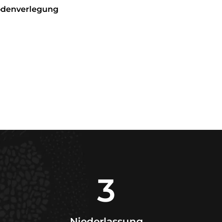
denverlegung
3
Niederlassung